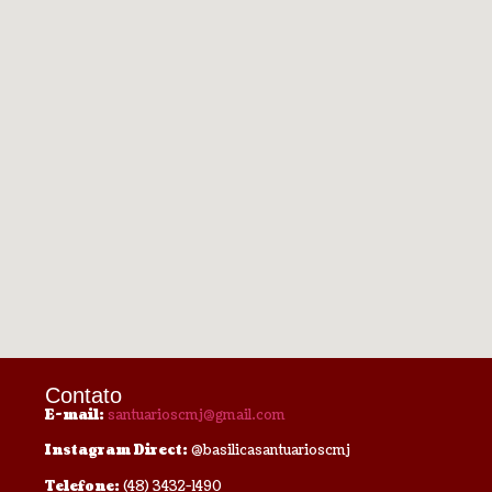
Contato
E-mail:
santuarioscmj@gmail.com
Instagram Direct:
@basilicasantuarioscmj
Telefone:
(48) 3432-1490