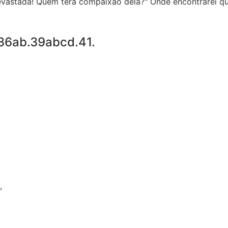
 devastada! Quem terá compaixão dela?" Onde encontrarei q
36ab.39abcd.41.
,