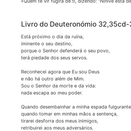
«Quem te vir fugirá de ti, dizendo: "Nínive está
Livro do Deuteronómio
32,35cd-
Está próximo o dia da ruína,
iminente o seu destino,
porque o Senhor defenderá o seu povo,
terá piedade dos seus servos.
Reconhecei agora que Eu sou Deus
e não há outro além de Mim.
Sou o Senhor da morte e da vida:
nada escapa ao meu poder.
Quando desembainhar a minha espada fulgurante
quando tomar em minhas mãos a sentença,
tirarei desforra dos meus inimigos,
retribuirei aos meus adversários.