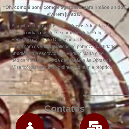
“Oh, como é bom, como é agradável para irmãos unidos
viverem juntos.”
A família religiosa das Irmãs Servas Adoradas da
Misericórdia constitui-se como Instituto Religioso
Feminino de Direito Diocesano. Os membros
professam os votos públicos de pobreza, castidade,
obediência e escravidão a Virgem Maria e se
dedicam à assídua vida de oração e às Obras de
Misericórdia, segundo o direito comum e próprio.
Contatos