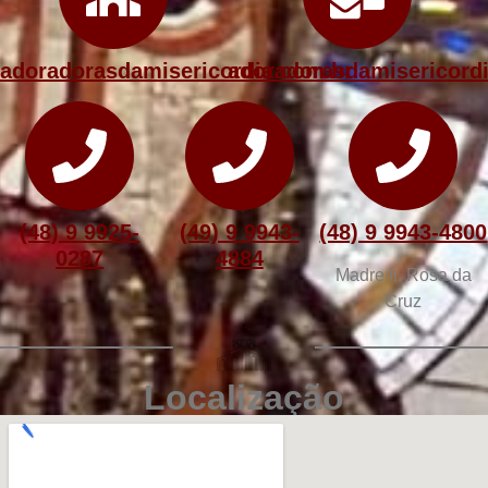
adoradorasdamisericordia.com.br
adoradorasdamisericor
(48) 9 9925-
(49) 9 9943-
(48) 9 9943-4800
0287
4884
Madre Ir. Rosa da
Cruz
Localização