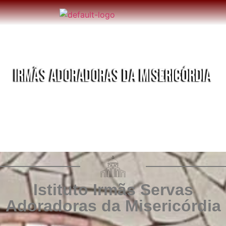
IRMÃS ADORADORAS DA MISERICÓRDIA
Istituto Irmãs Servas
Adoradoras da Misericórdia