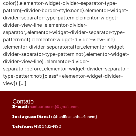
color)}.elementor-widget-divider–separator-type-
pattern{–divider-border-style:none}.elementor-widget-
divider–separator-type-pattern.elementor-widget-
divider–view-line .elementor-divider-
separator,.elementor-widget-divider–separator-type-
pattern:not(.elementor-widget-divider–view-line)
.elementor-divider-separator:after,.elementor-widget-
divider–separator-type-pattern:not(.elementor-widget-
divider–view-line) .elementor-divider-
separator:before,.elementor-widget-divider–separator-
type-pattern:not([class*=elementor-widget-divider–
view]) […]
Contato
E-mail:
santuarioscmj@gmail.com
Instagram Direct:
@basilicasantuarioscmj
Telefone:
(48) 3432-1490