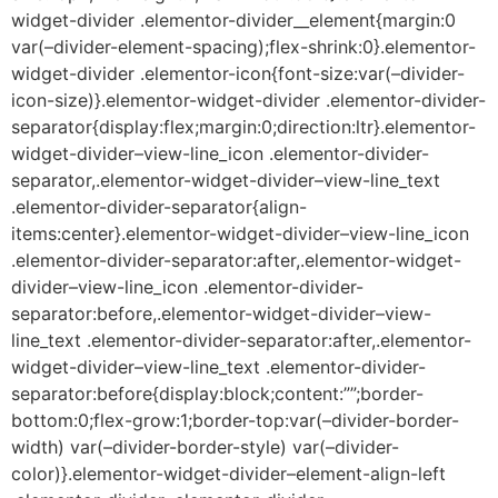
widget-divider .elementor-divider__element{margin:0
var(–divider-element-spacing);flex-shrink:0}.elementor-
widget-divider .elementor-icon{font-size:var(–divider-
icon-size)}.elementor-widget-divider .elementor-divider-
separator{display:flex;margin:0;direction:ltr}.elementor-
widget-divider–view-line_icon .elementor-divider-
separator,.elementor-widget-divider–view-line_text
.elementor-divider-separator{align-
items:center}.elementor-widget-divider–view-line_icon
.elementor-divider-separator:after,.elementor-widget-
divider–view-line_icon .elementor-divider-
separator:before,.elementor-widget-divider–view-
line_text .elementor-divider-separator:after,.elementor-
widget-divider–view-line_text .elementor-divider-
separator:before{display:block;content:””;border-
bottom:0;flex-grow:1;border-top:var(–divider-border-
width) var(–divider-border-style) var(–divider-
color)}.elementor-widget-divider–element-align-left