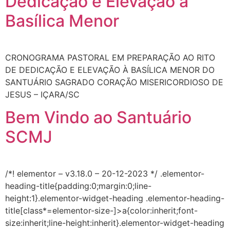
Dedicação e Elevação à
Basílica Menor
CRONOGRAMA PASTORAL EM PREPARAÇÃO AO RITO
DE DEDICAÇÃO E ELEVAÇÃO À BASÍLICA MENOR DO
SANTUÁRIO SAGRADO CORAÇÃO MISERICORDIOSO DE
JESUS – IÇARA/SC
Bem Vindo ao Santuário
SCMJ
/*! elementor – v3.18.0 – 20-12-2023 */ .elementor-
heading-title{padding:0;margin:0;line-
height:1}.elementor-widget-heading .elementor-heading-
title[class*=elementor-size-]>a{color:inherit;font-
size:inherit;line-height:inherit}.elementor-widget-heading