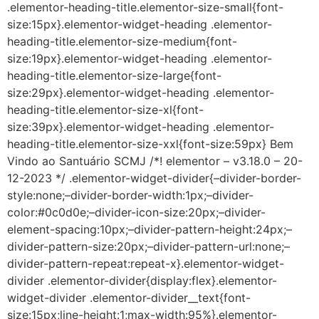
.elementor-heading-title.elementor-size-small{font-
size:15px}.elementor-widget-heading .elementor-
heading-title.elementor-size-medium{font-
size:19px}.elementor-widget-heading .elementor-
heading-title.elementor-size-large{font-
size:29px}.elementor-widget-heading .elementor-
heading-title.elementor-size-xl{font-
size:39px}.elementor-widget-heading .elementor-
heading-title.elementor-size-xxl{font-size:59px} Bem
Vindo ao Santuário SCMJ /*! elementor – v3.18.0 – 20-
12-2023 */ .elementor-widget-divider{–divider-border-
style:none;–divider-border-width:1px;–divider-
color:#0c0d0e;–divider-icon-size:20px;–divider-
element-spacing:10px;–divider-pattern-height:24px;–
divider-pattern-size:20px;–divider-pattern-url:none;–
divider-pattern-repeat:repeat-x}.elementor-widget-
divider .elementor-divider{display:flex}.elementor-
widget-divider .elementor-divider__text{font-
size:15px;line-height:1;max-width:95%}.elementor-